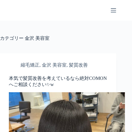
コ
ン
テ
ン
ツ
へ
カテゴリー
金沢 美容室
ス
キ
ッ
プ
縮毛矯正
,
金沢 美容室
,
髪質改善
本気で髪質改善を考えているなら絶対COMON
へご相談ください✨w