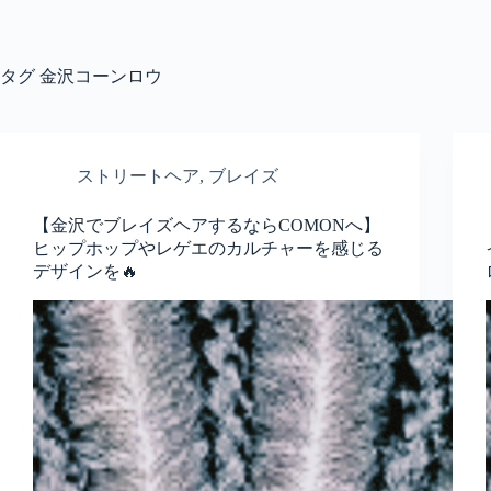
コ
ン
テ
タグ
金沢コーンロウ
ン
ツ
へ
ス
キ
ストリートヘア
,
ブレイズ
ッ
プ
【金沢でブレイズヘアするならCOMONへ】
ヒップホップやレゲエのカルチャーを感じる
デザインを🔥