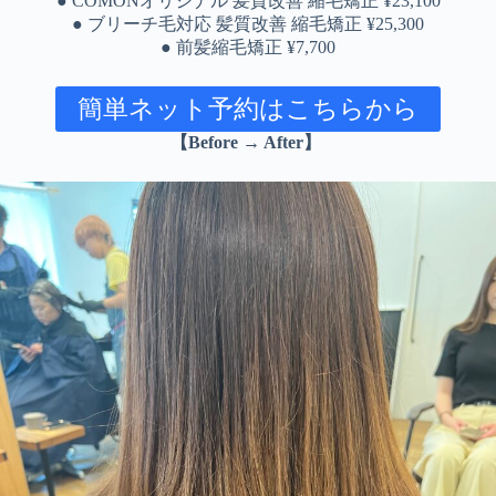
● COMONオリジナル 髪質改善 縮毛矯正 ¥23,100
● ブリーチ毛対応 髪質改善 縮毛矯正 ¥25,300
● 前髪縮毛矯正 ¥7,700
簡単ネット予約はこちらから
【Before → After】