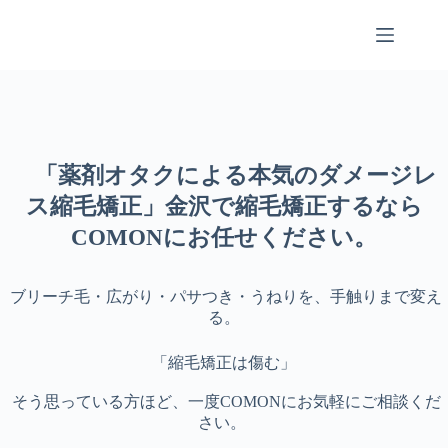
コ
ン
テ
ン
ツ
へ
ス
キ
「薬剤オタクによる本気のダメージレ
ッ
プ
ス縮毛矯正」金沢で縮毛矯正するなら
COMONにお任せください。
ブリーチ毛・広がり・パサつき・うねりを、手触りまで変え
る。
「縮毛矯正は傷む」
そう思っている方ほど、一度COMONにお気軽にご相談くだ
さい。